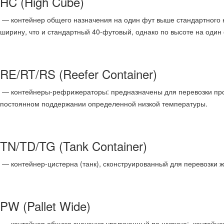
HC (High Cube)
— контейнер общего назначения на один фут выше стандартного ко
ширину, что и стандартный 40-футовый, однако по высоте на один
RE/RT/RS (Reefer Container)
— контейнеры-рефрижераторы: предназначены для перевозки проду
постоянном поддержании определенной низкой температуры.
TN/TD/TG (Tank Container)
— контейнер-цистерна (танк), сконструированный для перевозки жи
PW (Pallet Wide)
— контейнер общего значения увеличенный по ширине: контейне