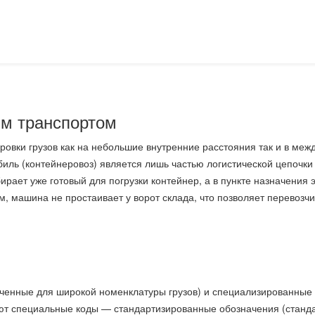
м транспортом
овки грузов как на небольшие внутренние расстояния так и в ме
ль (контейнеровоз) является лишь частью логистической цепочки 
рает уже готовый для погрузки контейнер, а в пункте назначения эт
ом, машина не простаивает у ворот склада, что позволяет перевозч
енные для широкой номенклатуры грузов) и специализированные (
ают специальные коды — стандартизированные обозначения (станда