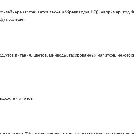
нтейнера (встречается также аббревиатура HQ): например, код 40'
 фут больше.
ктов питания, цветов, минводы, газированных напитков, некоторы
дкостей и газов.
р под кодом PW имеет ширину 2 500 мм, позволяющую поставить 