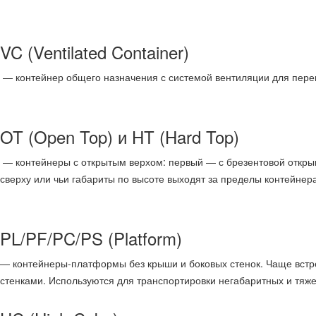
VC (Ventilated Container)
— контейнер общего назначения с системой вентиляции для перево
OT (Open Top) и HT (Hard Top)
— контейнеры с открытым верхом: первый — с брезентовой открыв
сверху или чьи габариты по высоте выходят за пределы контейнера
PL/PF/PC/PS (Platform)
— контейнеры-платформы без крыши и боковых стенок. Чаще встр
стенками. Используются для транспортировки негабаритных и тяже