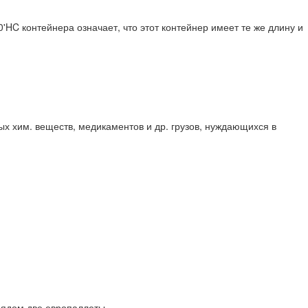
HC контейнера означает, что этот контейнер имеет те же длину и
х хим. веществ, медикаментов и др. грузов, нуждающихся в
рядом две европаллеты.